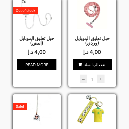
Out of stock
حبل تعليق الموبايل
حبل تعليق الموبايل
(وردي)
(ابيض)
4,00
د.إ
4,00
د.إ
READ MORE
اضف الى السلة
–
+
Sale!