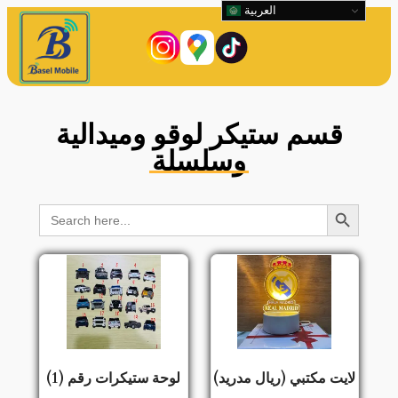
العربية
قسم ستيكر لوقو وميدالية
وسلسلة
Search Button
Search
for:
لايت مكتبي (ريال مدريد)
لوحة ستيكرات رقم (1)