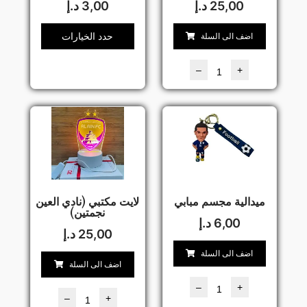
25,00
د.إ
3,00
د.إ
حدد الخيارات
اضف الى السلة
–
+
ميدالية مجسم مبابي
لايت مكتبي (نادي العين
نجمتين)
6,00
د.إ
25,00
د.إ
اضف الى السلة
اضف الى السلة
–
+
–
+