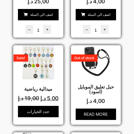
4,00
د.إ
25,00
د.إ
اضف الى السلة
اضف الى السلة
–
+
–
+
Sale!
Out of stock
حبل تعليق الموبايل
ميدالية رياضية
(اسود)
5,00
د.إ
19,00
د.إ
4,00
د.إ
حدد الخيارات
READ MORE