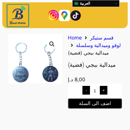
العربية
قسم ستيكر
Home
لوقو وميدالية وسلسلة
ميدالية ببجي (فضية)
ميدالية ببجي (فضية)
8,00
د.إ
-
+
اضف الى السلة