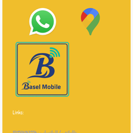
Links:
971506147554+
الهاتف / الواتساب :