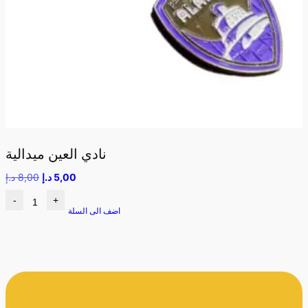
نادي العين ميدالية
5,00
د.إ
8,00
د.إ
-
+
اضف الى السلة