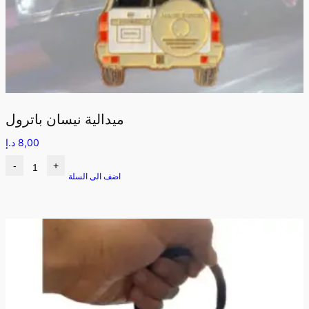
ميدالية نيسان باترول
8,00
د.إ
-
+
اضف الى السلة