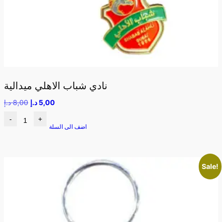
نادي شباب الاهلي ميدالية
5,00
د.إ
8,00
د.إ
-
+
اضف الى السلة
Sale!