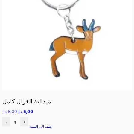
ميدالية الغزال كامل
5,00
د.إ
8,00
د.إ
-
+
اضف الى السلة