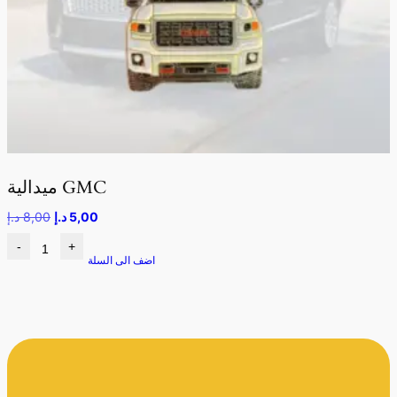
ميدالية GMC
5,00
د.إ
8,00
د.إ
-
+
اضف الى السلة