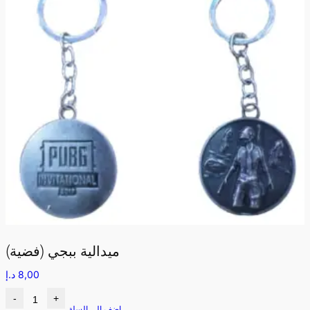
ميدالية ببجي (فضية)
8,00
د.إ
-
+
اضف الى السلة