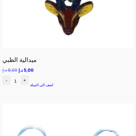
ميدالية الظبي
5,00
د.إ
8,00
د.إ
-
+
اضف الى السلة