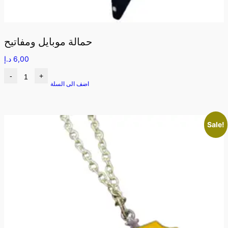
حمالة موبايل ومفاتيح
6,00
د.إ
-
+
اضف الى السلة
Sale!