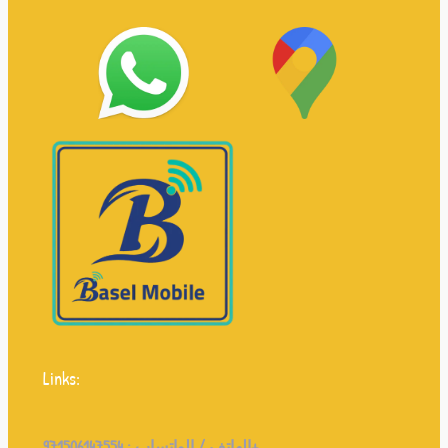
Links:
971506147554+
الهاتف / الواتساب :