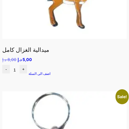
ميدالية الغزال كامل
5,00
د.إ
8,00
د.إ
-
+
اضف الى السلة
Sale!