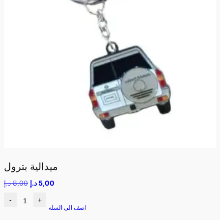
ميدالية بترول
5,00
د.إ
8,00
د.إ
-
+
اضف الى السلة