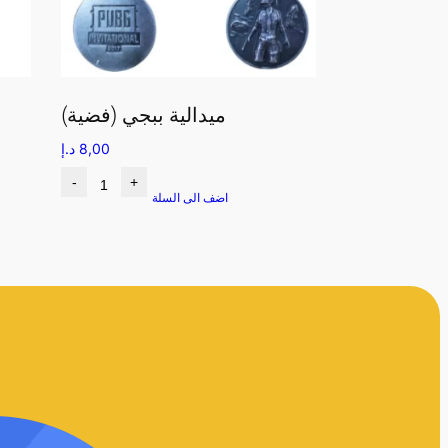
ميدالية ببجي (فضية)
8,00
د.إ
-
+
اضف الى السلة