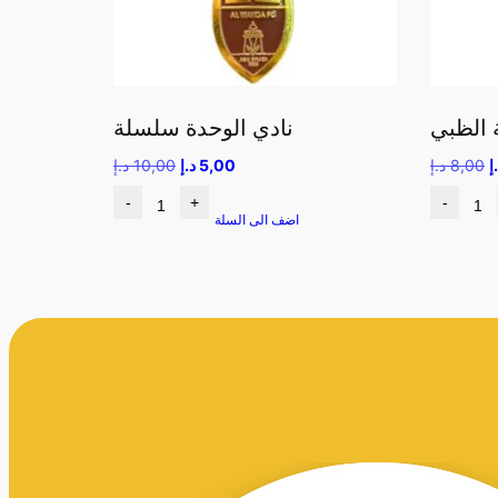
ة الظبي
نادي الوحدة سلسلة
إ
8,00
د.إ
5,00
د.إ
10,00
د.إ
-
+
-
اضف الى السلة