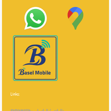
Links:
971506147554+
الهاتف / الواتساب :