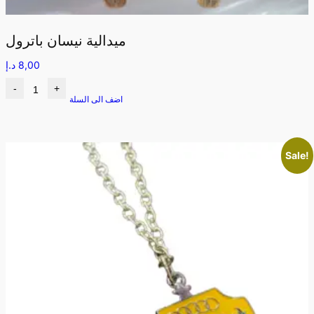
ميدالية نيسان باترول
8,00
د.إ
-
+
اضف الى السلة
Sale!