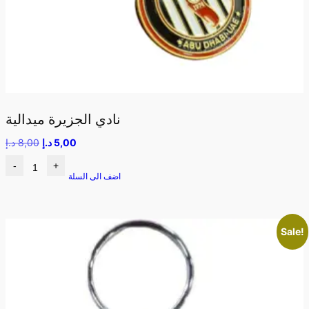
نادي الجزيرة ميدالية
5,00
د.إ
8,00
د.إ
-
+
اضف الى السلة
Sale!