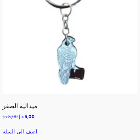
ميدالية الصقر
5,00
د.إ
8,00
د.إ
اضف الى السلة