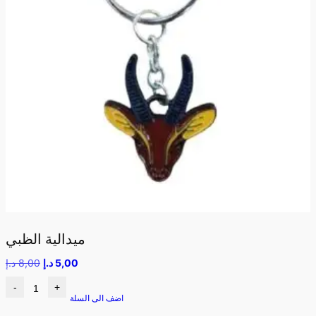
ميدالية الظبي
5,00
د.إ
8,00
د.إ
-
+
اضف الى السلة