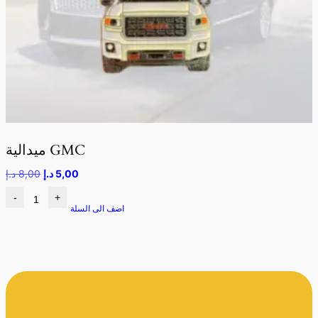
ميدالية GMC
5,00
د.إ
8,00
د.إ
-
+
اضف الى السلة