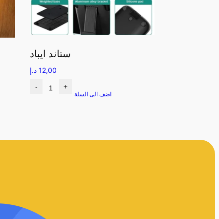
ستاند ايباد
12,00
د.إ
-
+
اضف الى السلة