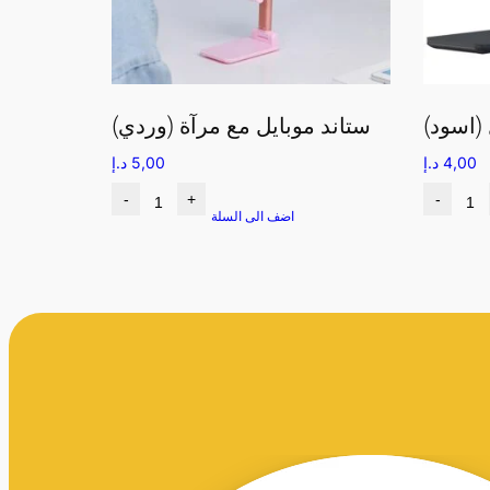
 (اسود)
ستاند موبايل مع مرآة (وردي)
4,00
د.إ
5,00
د.إ
-
+
-
اضف الى السلة