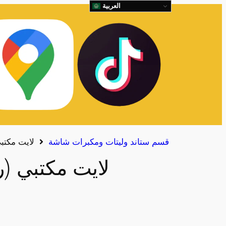
العربية
قسم ستاند وليتات ومكبرات شاشة
لايت مكتبي
لايت مكتبي (ر