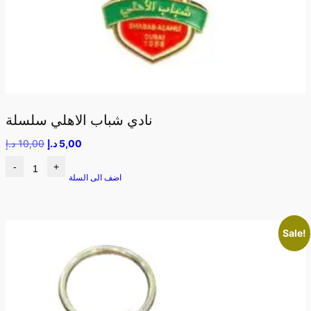
نادي شباب الاهلي سلسلة
5,00
د.إ
10,00
د.إ
-
+
اضف الى السلة
Sale!