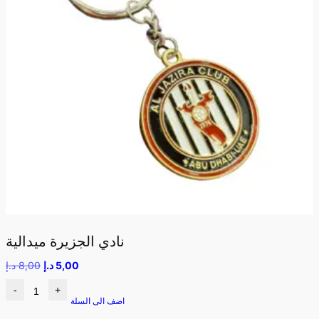
نادي الجزيرة ميدالية
5,00
د.إ
8,00
د.إ
-
+
اضف الى السلة