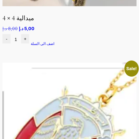
ميدالية 4 × 4
5,00
د.إ
8,00
د.إ
-
+
اضف الى السلة
Sale!