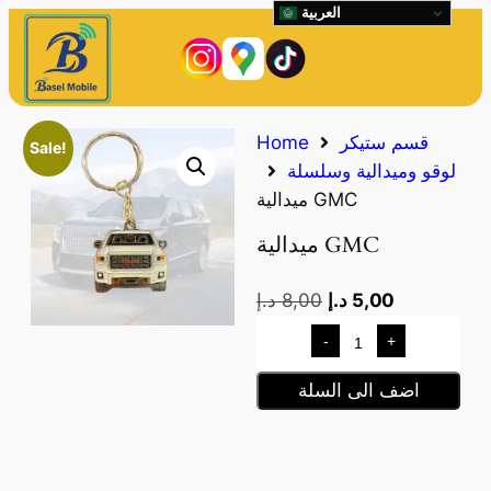
العربية
قسم ستيكر
Home
Sale!
لوقو وميدالية وسلسلة
ميدالية GMC
ميدالية GMC
5,00
د.إ
8,00
د.إ
-
+
اضف الى السلة