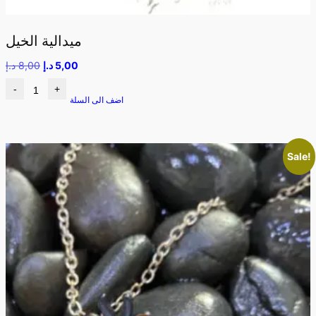
ميدالية الخيل
5,00
د.إ
8,00
د.إ
-
+
اضف الى السلة
Sale!