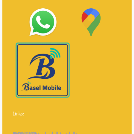
Links:
971506147554+
الهاتف / الواتساب :