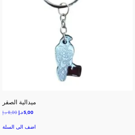
ميدالية الصقر
5,00
د.إ
8,00
د.إ
اضف الى السلة