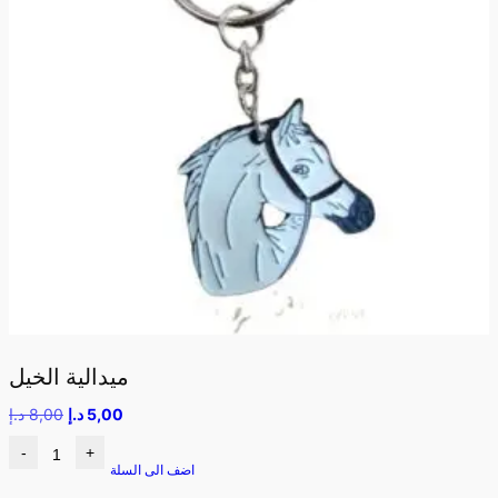
ميدالية الخيل
5,00
د.إ
8,00
د.إ
-
+
اضف الى السلة