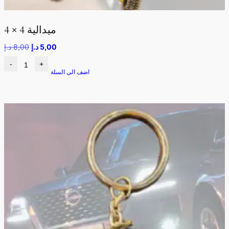
ميدالية 4 × 4
5,00
د.إ
8,00
د.إ
-
+
اضف الى السلة