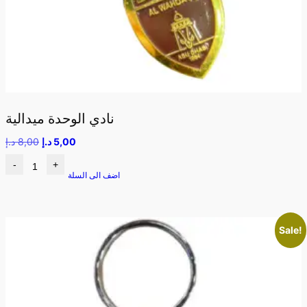
نادي الوحدة ميدالية
5,00
د.إ
8,00
د.إ
-
+
اضف الى السلة
Sale!