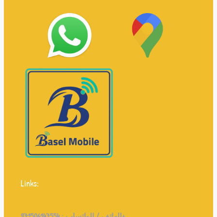
Links:
971506147554+
الهاتف / الواتساب :