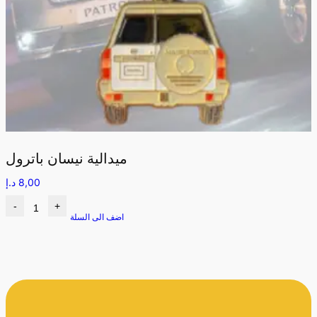
ميدالية نيسان باترول
8,00
د.إ
-
+
اضف الى السلة