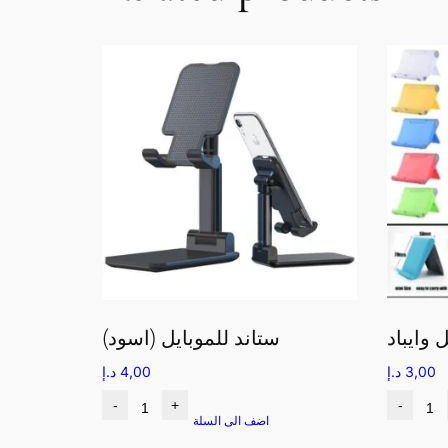
 وايباد
ستاند للموبايل (اسود)
3,00
د.إ
4,00
د.إ
-
+
-
اضف الى السلة