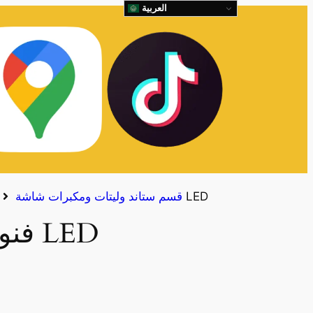
العربية
فنوس رمضان LED
قسم ستاند وليتات ومكبرات شاشة
فنوس رمضان LED