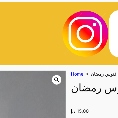
Home
15,00
د.إ