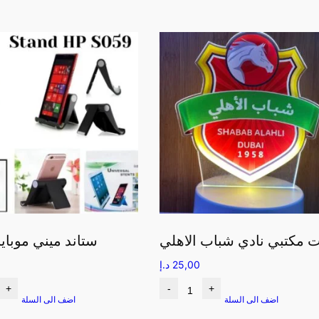
ت مكتبي نادي شباب الاهلي
ستاند ميني موبايل
25,00
د.إ
+
-
+
اضف الى السلة
اضف الى السلة