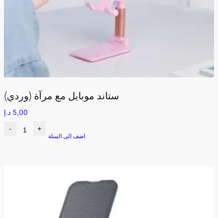
ستاند موبايل مع مرآة (وردي)
5,00
د.إ
-
+
اضف الى السلة