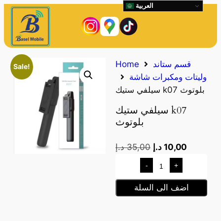
العربية
قسم ستاند
Home
Sale!
وليتات ومكبرات شاشة
سيلفي ستيك k07 بلوتوث
سيلفي ستيك k07
بلوتوث
10,00
د.إ
35,00
د.إ
-
+
اضف الى السلة