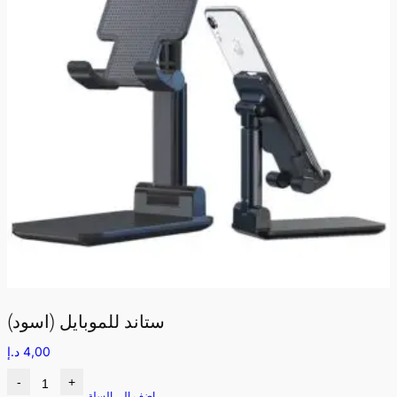
ستاند للموبايل (اسود)
4,00
د.إ
-
+
اضف الى السلة