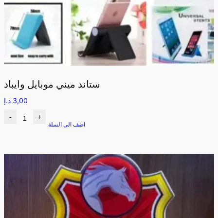
ستاند ميني موبايل وايباد
3,00
د.إ
-
+
اضف الى السلة