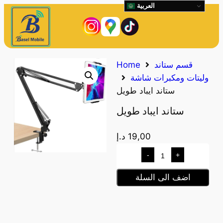
العربية
قسم ستاند
Home
وليتات ومكبرات شاشة
ستاند ايباد طويل
ستاند ايباد طويل
19,00
د.إ
-
+
اضف الى السلة