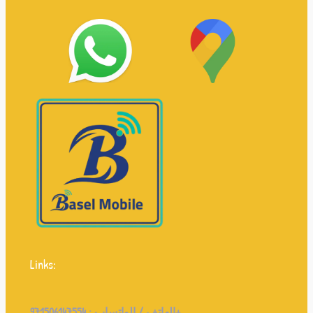
Links:
971506147554+
الهاتف / الواتساب :