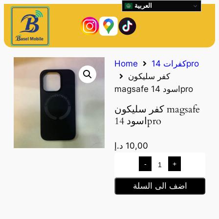
العربية
كفرات 14pro
Home
كفر سليكون
magsafe اسود 14pro
كفر سليكون magsafe
اسود 14pro
10,00
د.إ
-
+
اضف الى السلة