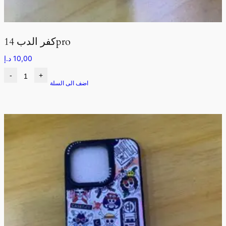
كفر الدب 14pro
10,00
د.إ
-
+
اضف الى السلة