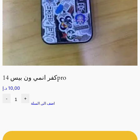
كفر انمي ون بيس 14pro
10,00
د.إ
-
+
اضف الى السلة