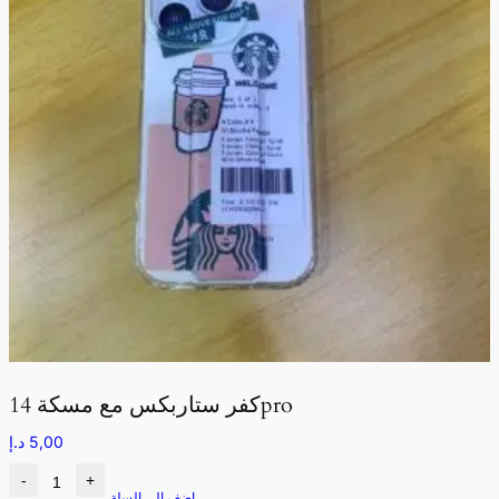
كفر ستاربكس مع مسكة 14pro
5,00
د.إ
-
+
اضف الى السلة