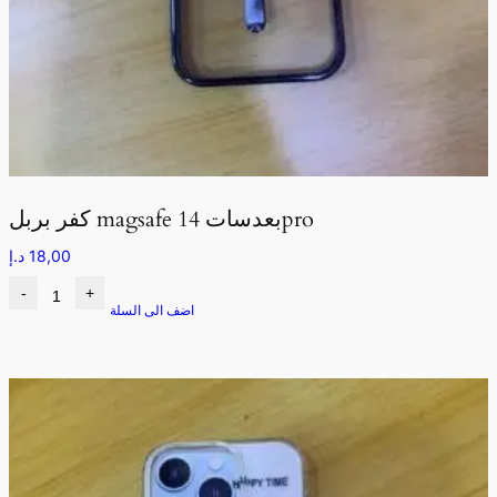
كفر بربل magsafe بعدسات 14pro
18,00
د.إ
-
+
اضف الى السلة