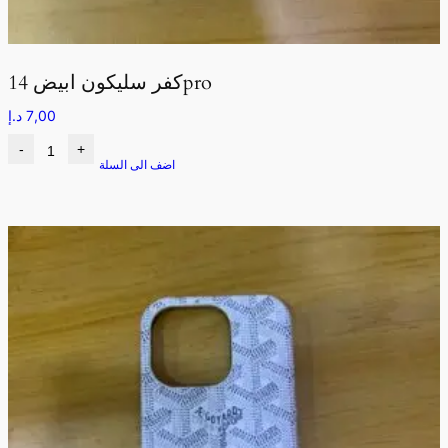
كفر سليكون ابيض 14pro
7,00
د.إ
-
+
اضف الى السلة