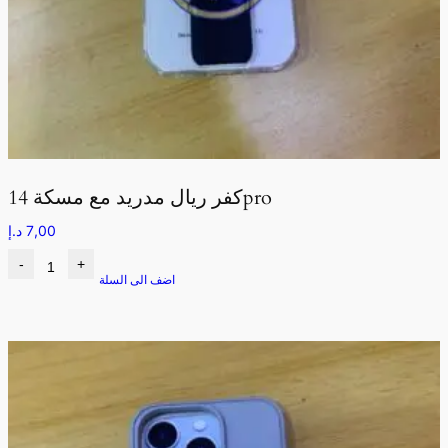
كفر ريال مدريد مع مسكة 14pro
7,00
د.إ
-
+
اضف الى السلة