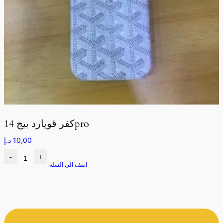
كفر قويارد بيج 14pro
10,00
د.إ
-
+
اضف الى السلة