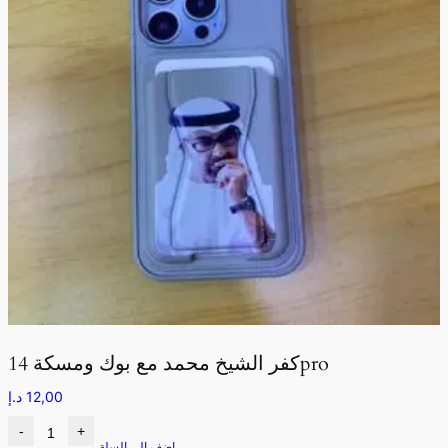
كفر الشيخ محمد مع بوك ومسكة 14pro
12,00
د.إ
-
+
اضف الى السلة