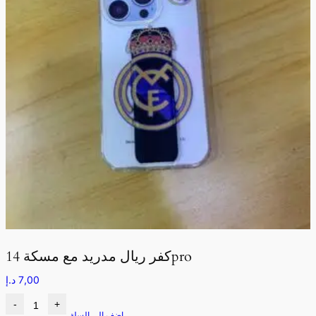
كفر ريال مدريد مع مسكة 14pro
7,00
د.إ
-
+
اضف الى السلة