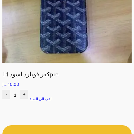
كفر قويارد اسود 14pro
10,00
د.إ
-
+
اضف الى السلة