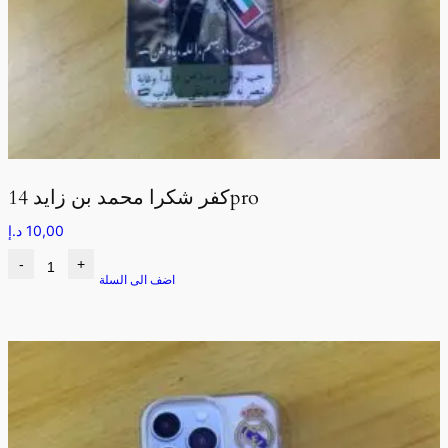
كفر شكرا محمد بن زايد 14pro
10,00
د.إ
-
+
اضف الى السلة