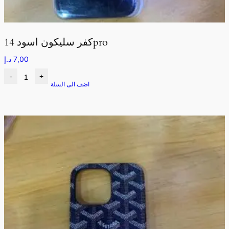
كفر سليكون اسود 14pro
7,00
د.إ
-
+
اضف الى السلة