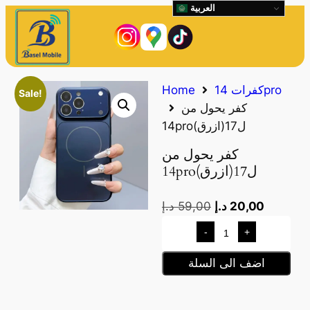
العربية
كفرات 14pro
Home
Sale!
كفر يحول من
14proل17(ازرق)
كفر يحول من
14proل17(ازرق)
20,00
د.إ
59,00
د.إ
-
+
اضف الى السلة