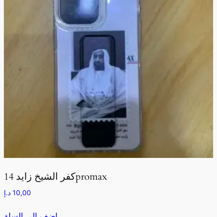
كفر الشيخ زايد 14promax
10,00
د.إ
اضف الى السلة