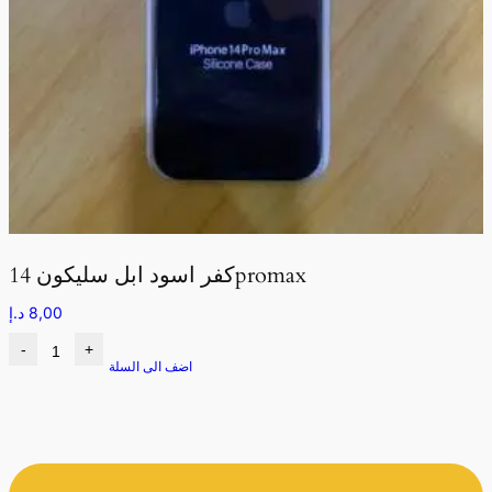
كفر اسود ابل سليكون 14promax
8,00
د.إ
-
+
اضف الى السلة