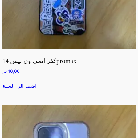
كفر انمي ون بيس 14promax
10,00
د.إ
اضف الى السلة