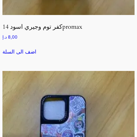
كفر توم وجيري اسود 14promax
8,00
د.إ
اضف الى السلة