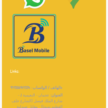
Links:
971506147554+
الهاتف / الواتساب :
العنوان:
عجمان - النعيمية 2 -
شارع الملك فيصل (الشارع خلف
الفطيم تويوتا) - مقابل صيدلية