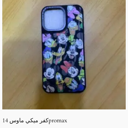
كفر ميكي ماوس 14promax