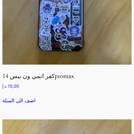
كفر انمي ون بيس 14promax
10,00
د.إ
اضف الى السلة