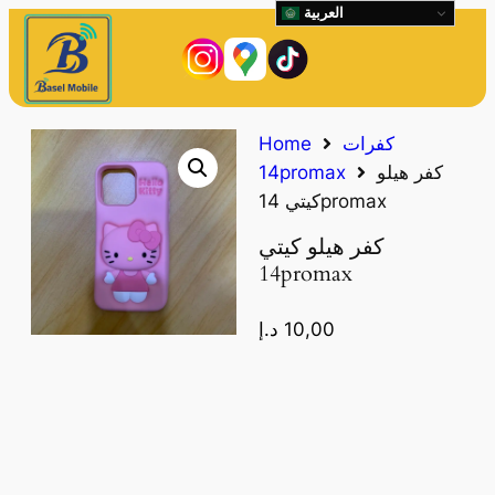
العربية
كفرات
Home
كفر هيلو
14promax
كيتي 14promax
كفر هيلو كيتي
14promax
10,00
د.إ