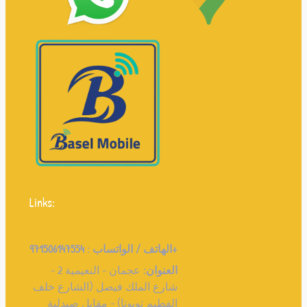
Links:
971506147554+
الهاتف / الواتساب :
العنوان:
عجمان - النعيمية 2 -
شارع الملك فيصل (الشارع خلف
الفطيم تويوتا) - مقابل صيدلية