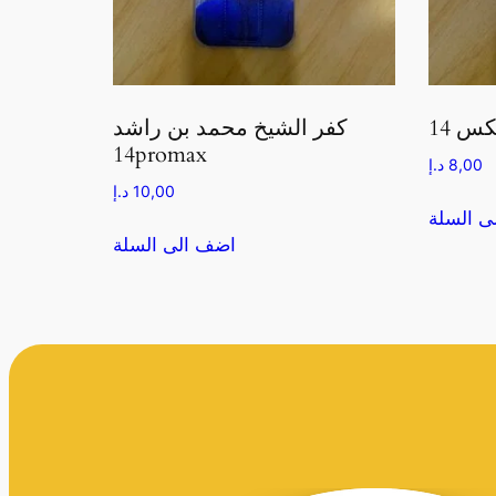
كفر الشيخ محمد بن راشد
14promax
8,00
د.إ
10,00
د.إ
ى السلة
اضف الى السلة