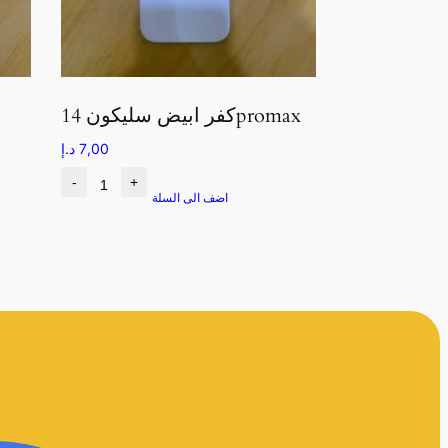
كفر ابيض سليكون 14promax
7,00
د.إ
-
+
اضف الى السلة