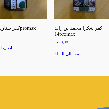
كفر شكرا محمد بن زايد
كفر ستاربكس 14promax
14promax
10,00
د.إ
اضف ال
اضف الى السلة