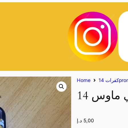
14proma
Home
5,00
د.إ