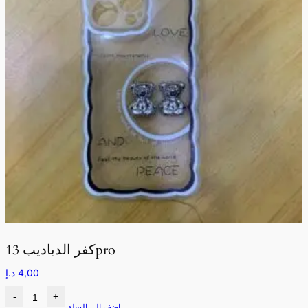
كفر الدباديب 13pro
4,00
د.إ
-
+
اضف الى السلة