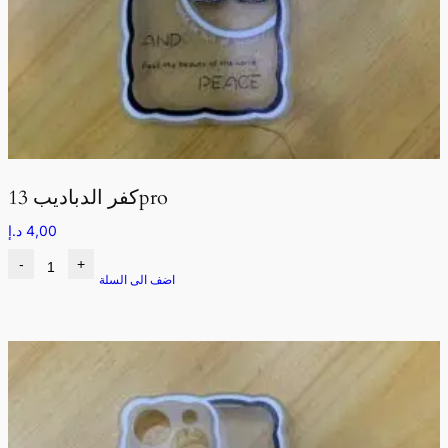
كفر الدباديب 13pro
4,00
د.إ
-
+
اضف الى السلة