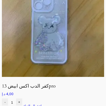
كفر الدب اكس ابيض 13pro
4,00
د.إ
-
+
اضف الى السلة