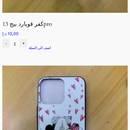
كفر قويارد بيج 13pro
10,00
د.إ
-
+
اضف الى السلة