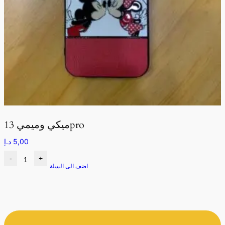
ميكي وميمي 13pro
5,00
د.إ
-
+
اضف الى السلة