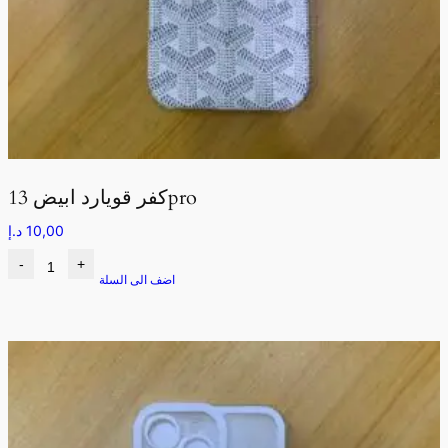
كفر قويارد ابيض 13pro
10,00
د.إ
-
+
اضف الى السلة