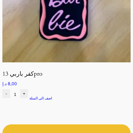
كفر باربي 13pro
8,00
د.إ
-
+
اضف الى السلة