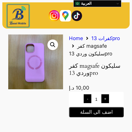
العربية
كفرات 13pro
Home
كفر magsafe
سليكون وردي 13pro
كفر magsafe سليكون
وردي 13pro
10,00
د.إ
-
+
اضف الى السلة