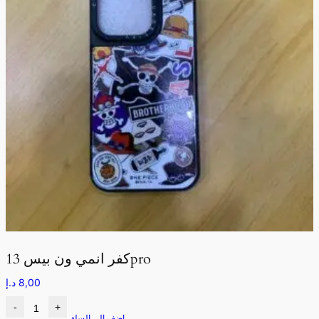
كفر انمي ون بيس 13pro
8,00
د.إ
-
+
اضف الى السلة