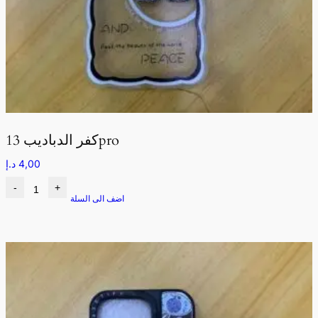
كفر الدباديب 13pro
4,00
د.إ
-
+
اضف الى السلة