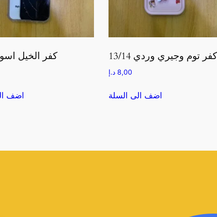
فر توم وجيري وردي 13/14
كفر الخيل اسود /14
8,00
د.إ
اضف الى السلة
اضف ال