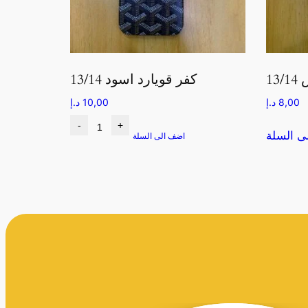
13
كفر قويارد اسود 13/14
8,00
د.إ
10,00
د.إ
-
+
ى السلة
اضف الى السلة