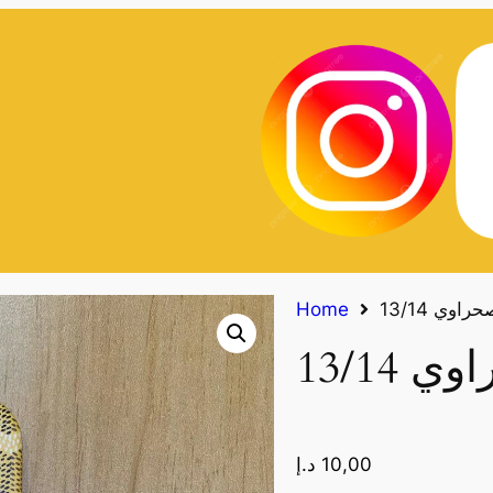
اوي 13/14
Home
13/14
10,00
د.إ