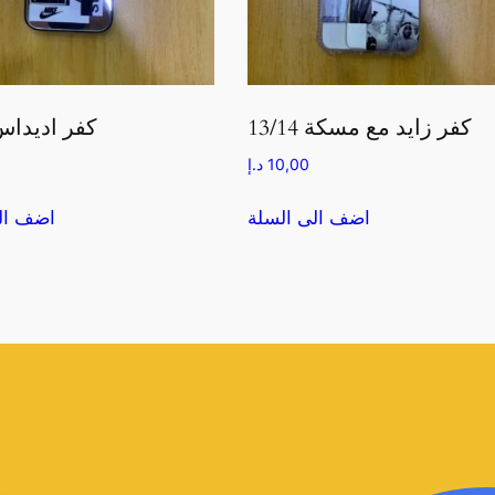
كفر زايد مع مسكة 13/14
كفر اديداس /14
10,00
د.إ
اضف الى السلة
اضف ال