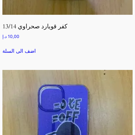
كفر قويارد صحراوي 13/14
10,00
د.إ
اضف الى السلة