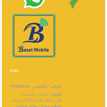
Links:
971506147554+
الهاتف / الواتساب :
العنوان:
عجمان - النعيمية 2 -
شارع الملك فيصل (الشارع خلف
الفطيم تويوتا) - مقابل صيدلية