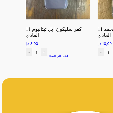
كفر تراثي الشيخ محمد 11
كفر سليكون ابل تيتانيوم 11
العادي
العادي
10,00
د.إ
8,00
د.إ
-
+
-
اضف الى السلة