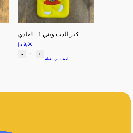
كفر الدب ويني 11 العادي
8,00
د.إ
-
+
اضف الى السلة