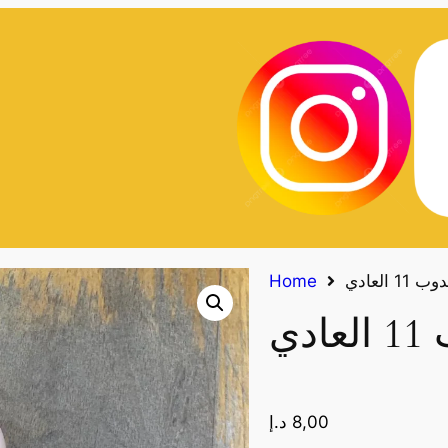
1 العادي
Home
دي
8,00
د.إ