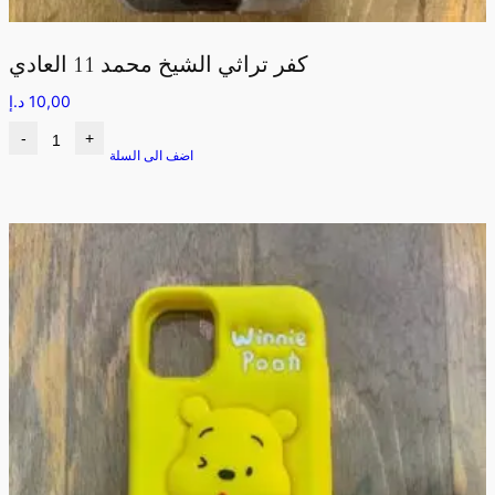
كفر تراثي الشيخ محمد 11 العادي
10,00
د.إ
-
+
اضف الى السلة