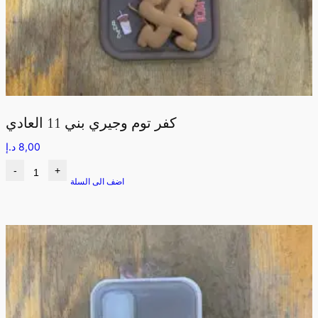
كفر توم وجيري بني 11 العادي
8,00
د.إ
-
+
اضف الى السلة