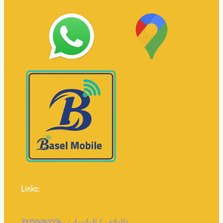
Links:
971506147554+
الهاتف / الواتساب :