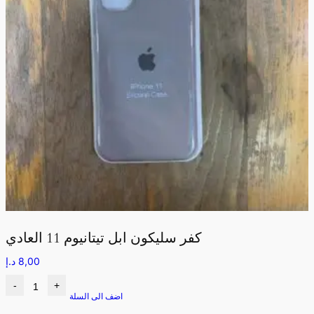
كفر سليكون ابل تيتانيوم 11 العادي
8,00
د.إ
-
+
اضف الى السلة