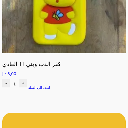
كفر الدب ويني 11 العادي
8,00
د.إ
-
+
اضف الى السلة