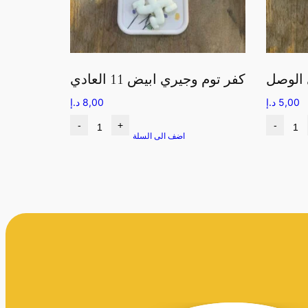
 الوصل
كفر توم وجيري ابيض 11 العادي
5,00
د.إ
8,00
د.إ
-
+
-
اضف الى السلة