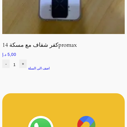
كفر شفاف مع مسكة 14promax
5,00
د.إ
-
+
اضف الى السلة