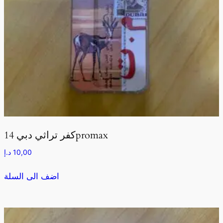
كفر تراثي دبي 14promax
10,00
د.إ
اضف الى السلة