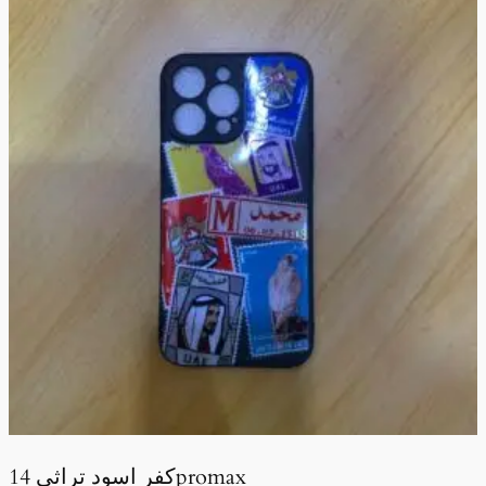
كفر اسود تراثي 14promax