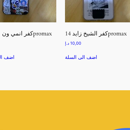
كفر الشيخ زايد 14promax
كفر انمي ون بيس 14promax
10,00
د.إ
اضف الى السلة
اضف ال