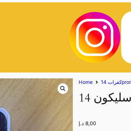
14proma
Home
8,00
د.إ