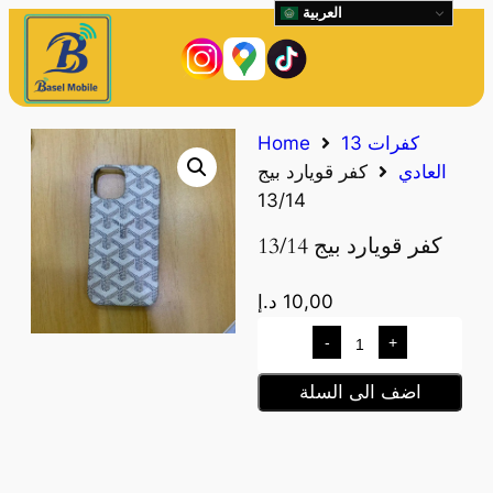
العربية
كفرات 13
Home
العادي
كفر قويارد بيج
13/14
كفر قويارد بيج 13/14
10,00
د.إ
-
+
اضف الى السلة