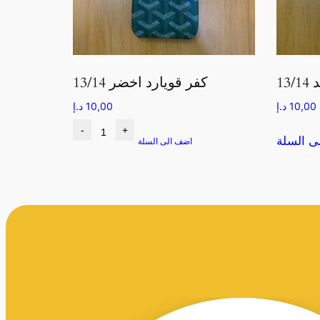
13
كفر قويارد اخضر 13/14
10,00
د.إ
10,00
د.إ
-
+
ى السلة
اضف الى السلة