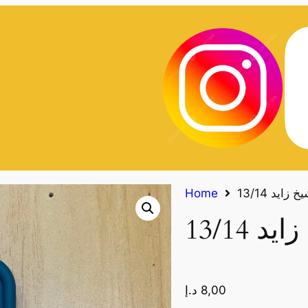
زايد 13/14
Home
 13/14
8,00
د.إ