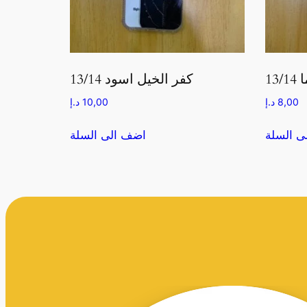
13
كفر الخيل اسود 13/14
8,00
د.إ
10,00
د.إ
ى السلة
اضف الى السلة