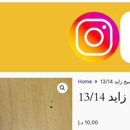
زايد 13/14
Home
 13/14
10,00
د.إ