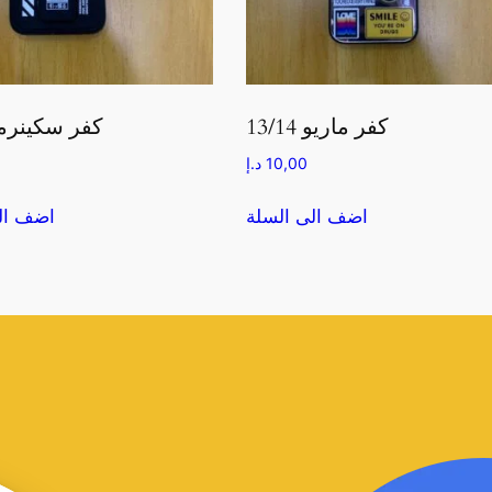
كفر ماريو 13/14
كفر سكينرما /14
10,00
د.إ
اضف الى السلة
اضف ال