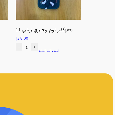
كفر توم وجيري زيتي 11pro
8,00
د.إ
-
+
اضف الى السلة