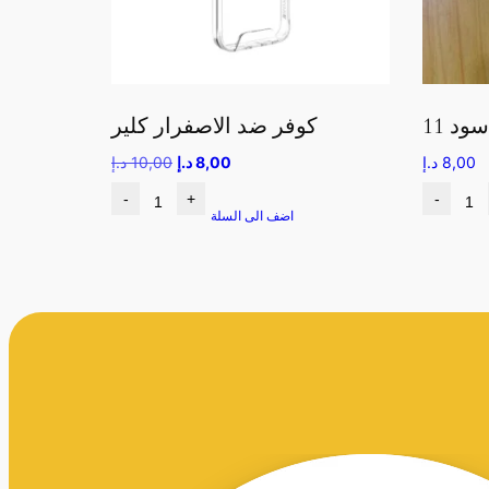
كوفر ضد الاصفرار كلير
8,00
د.إ
8,00
د.إ
10,00
د.إ
-
+
-
اضف الى السلة