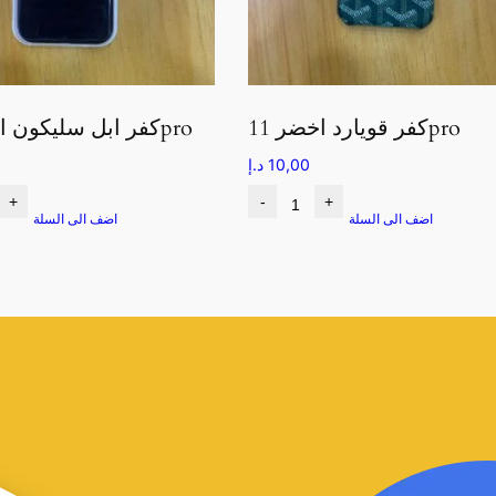
كفر قويارد اخضر 11pro
كفر ابل سليكون اسود 11pro
10,00
د.إ
+
-
+
اضف الى السلة
اضف الى السلة