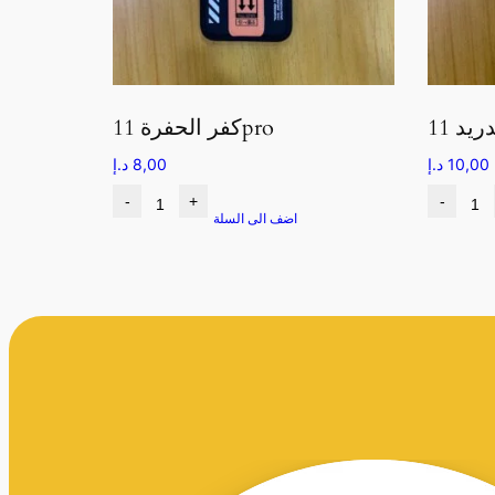
كفر الحفرة 11pro
10,00
د.إ
8,00
د.إ
-
+
-
اضف الى السلة