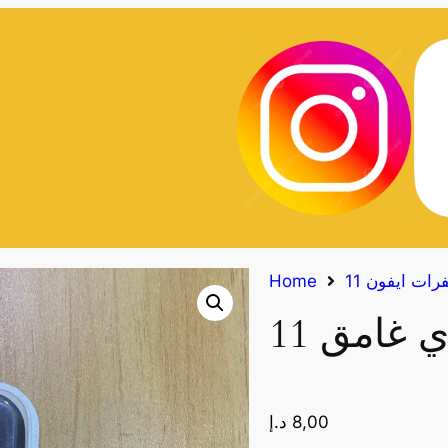
Home
8,00
د.إ