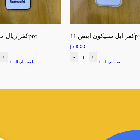
كون ابيض 11pro
كفر ريال مدريد 11pro
8,00
د.إ
+
-
+
اضف الى السلة
اضف الى السلة