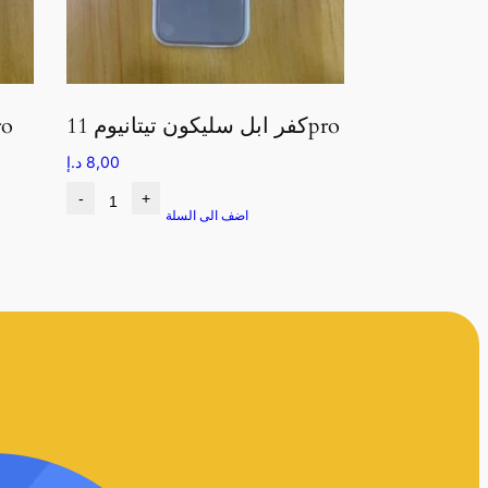
كفر ابل سليكون تيتانيوم 11pro
كفر ابل سلي
8,00
د.إ
-
+
اضف الى السلة