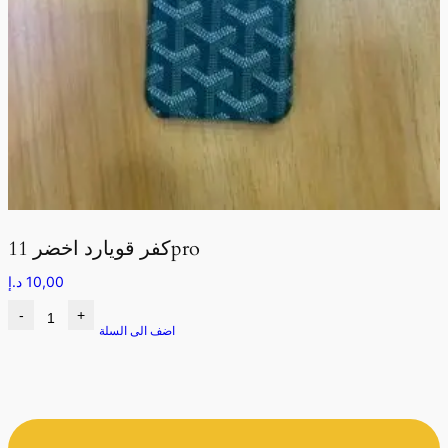
كفر قويارد اخضر 11pro
10,00
د.إ
-
+
اضف الى السلة