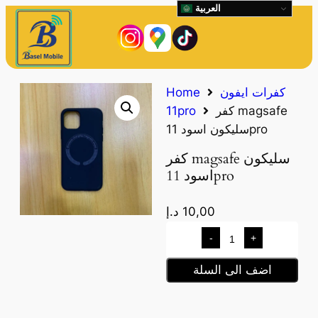
العربية
كفرات ايفون
Home
كفر magsafe
11pro
سليكون اسود 11pro
كفر magsafe سليكون
اسود 11pro
10,00
د.إ
-
+
اضف الى السلة