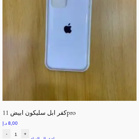
كفر ابل سليكون ابيض 11pro
8,00
د.إ
-
+
اضف الى السلة