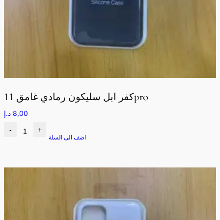
كفر ابل سليكون رمادي غامق 11pro
8,00
د.إ
-
+
اضف الى السلة