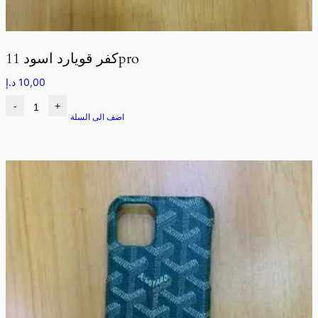
كفر قويارد اسود 11pro
10,00
د.إ
-
+
اضف الى السلة