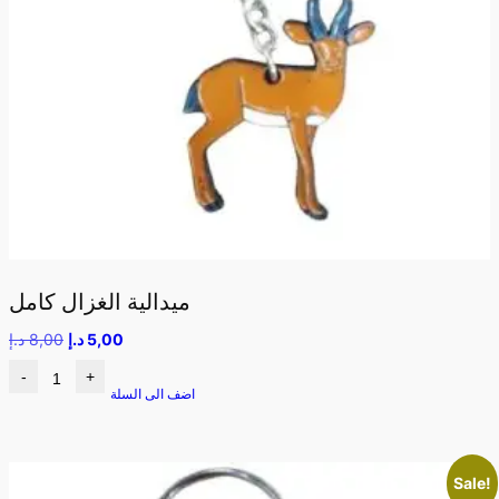
ميدالية الغزال كامل
5,00
د.إ
8,00
د.إ
-
+
اضف الى السلة
Sale!