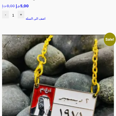
5,00
د.إ
8,00
د.إ
-
+
اضف الى السلة
Sale!