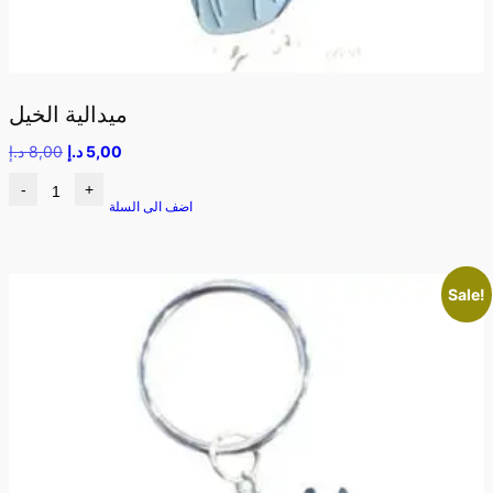
ميدالية الخيل
5,00
د.إ
8,00
د.إ
-
+
اضف الى السلة
Sale!