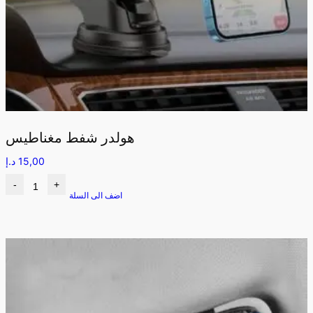
هولدر شفط مغناطيس
15,00
د.إ
-
+
اضف الى السلة