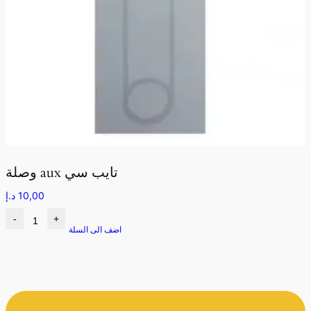
وصلة aux تايب سي
10,00
د.إ
-
+
اضف الى السلة