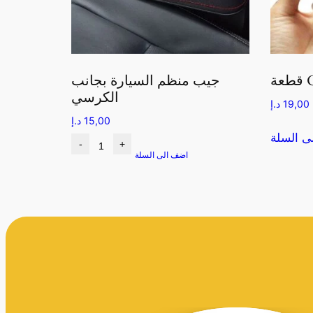
GP
جيب منظم السيارة بجانب
الكرسي
19,00
د.إ
15,00
د.إ
ى السلة
-
+
اضف الى السلة