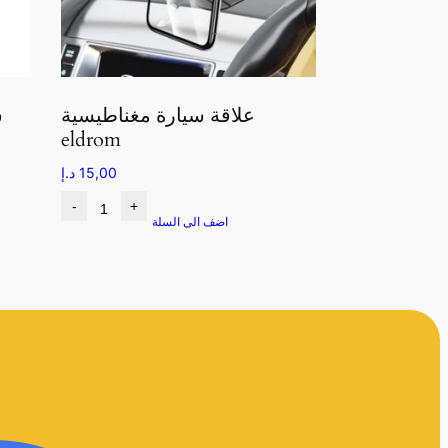
علاقة سيارة مغناطيسية
س
eldrom
15,00
د.إ
-
+
اضف الى السلة