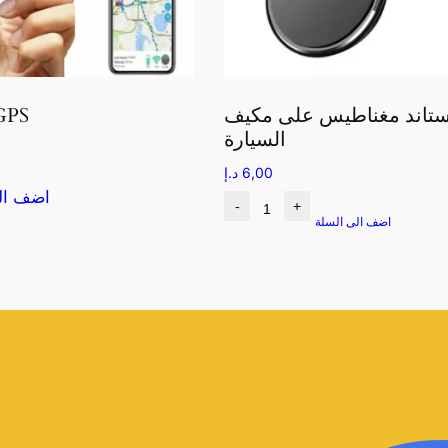
تاند مغناطيس على مكيف
قطعة S
السيارة
6,00
د.إ
اضف ال
-
+
اضف الى السلة