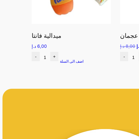
 عجمان
ميدالية فانتا
إ
8,00
د.إ
6,00
د.إ
-
+
-
اضف الى السلة