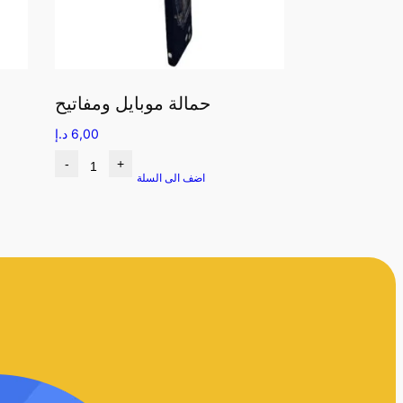
حمالة موبايل ومفاتيح
6,00
د.إ
-
+
اضف الى السلة