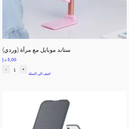
ستاند موبايل مع مرآة (وردي)
5,00
د.إ
-
+
اضف الى السلة