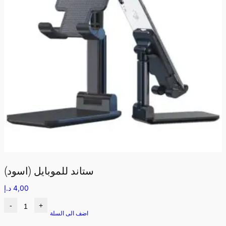
ستاند للموبايل (اسود)
4,00
د.إ
-
+
اضف الى السلة