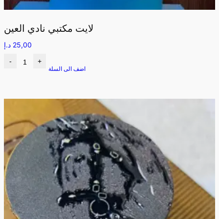
لايت مكتبي نادي العين
25,00
د.إ
-
+
اضف الى السلة