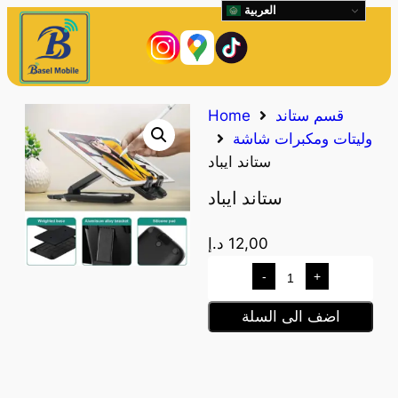
العربية
قسم ستاند
Home
وليتات ومكبرات شاشة
ستاند ايباد
ستاند ايباد
12,00
د.إ
-
+
اضف الى السلة