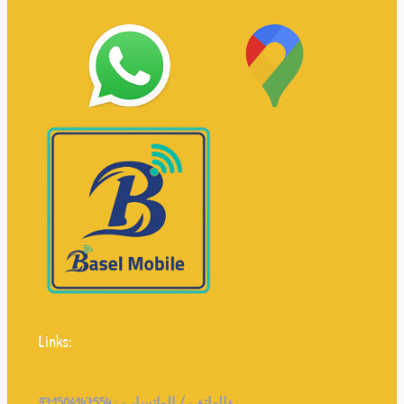
Links:
971506147554+
الهاتف / الواتساب :