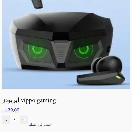
ايربودز vippo gaming
39,00
د.إ
-
+
اضف الى السلة