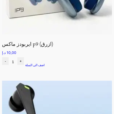
ايربودز ماكس p9 (ازرق)
10,00
د.إ
-
+
اضف الى السلة