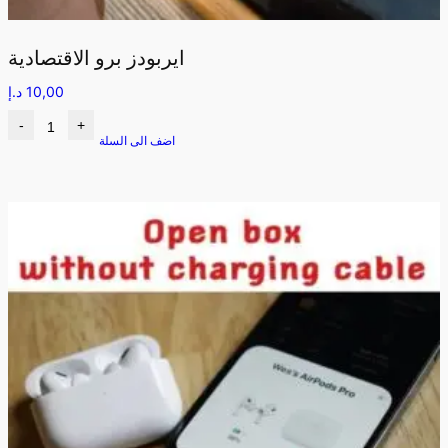
ايربودز برو الاقتصادية
10,00
د.إ
-
+
اضف الى السلة