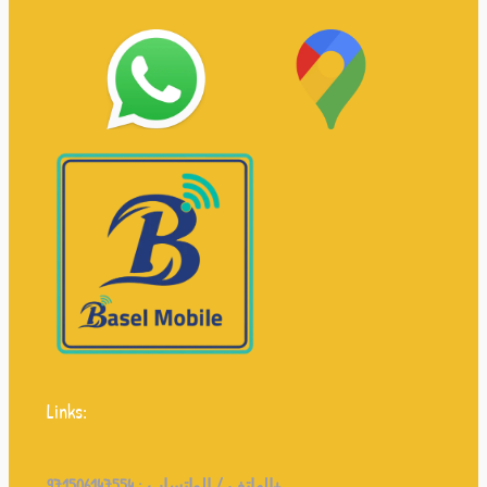
Links:
971506147554+
الهاتف / الواتساب :