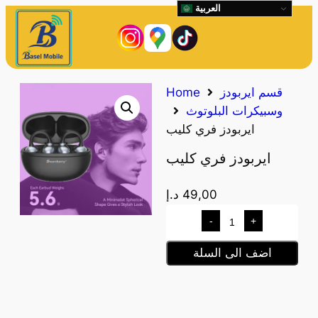
العربية
قسم ايربودز
Home
وسبيكرات البلوتوث
ايربودز فري كليب
ايربودز فري كليب
49,00
د.إ
-
+
اضف الى السلة