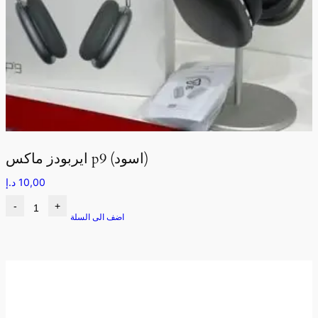
ايربودز ماكس p9 (اسود)
10,00
د.إ
-
+
اضف الى السلة