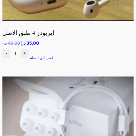
ايربودز 4 طبق الاصل
35,00
د.إ
49,00
د.إ
-
+
اضف الى السلة