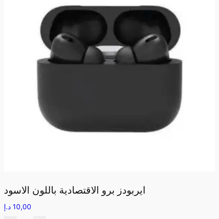
ايربودز برو الاقتصادية باللون الاسود
10,00
د.إ