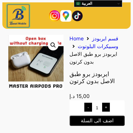
العربية
قسم ايربودز
Home
وسبيكرات البلوتوث
ايربودز برو طبق الاصل
بدون كرتون
ايربودز برو طبق
الاصل بدون كرتون
15,00
د.إ
-
+
اضف الى السلة