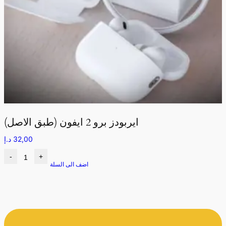
ايربودز برو 2 ايفون (طبق الاصل)
32,00
د.إ
-
+
اضف الى السلة