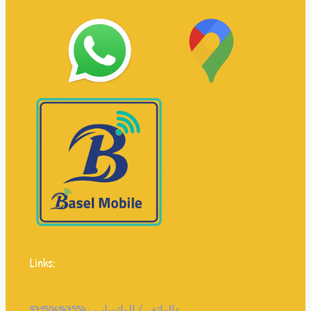
Links:
971506147554+
الهاتف / الواتساب :