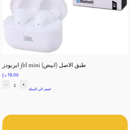
ايربودز jbl mini طبق الاصل (ابيض)
19,00
د.إ
-
+
اضف الى السلة