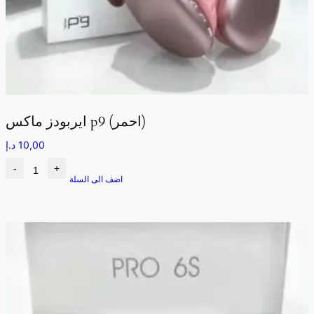
ايربودز ماكس p9 (احمر)
10,00
د.إ
-
+
اضف الى السلة