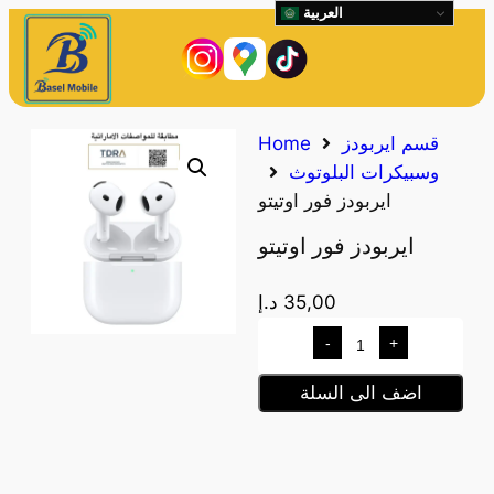
العربية
قسم ايربودز
Home
وسبيكرات البلوتوث
ايربودز فور اوتيتو
ايربودز فور اوتيتو
35,00
د.إ
-
+
اضف الى السلة