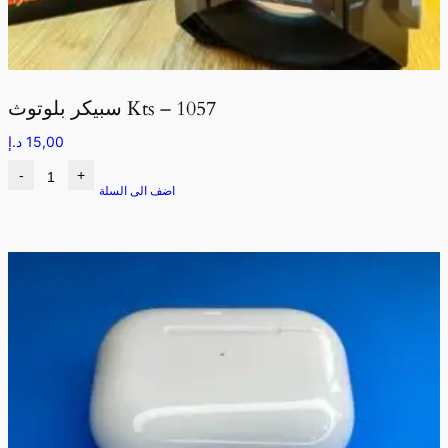
سبيكر بلوتوث Kts – 1057
15,00
د.إ
-
+
اضف الى السلة