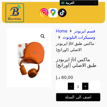
العربية
قسم ايربودز
Home
وسبيكرات البلوتوث
ايربودز jbl ماكس طبق
الاصلي (اورانج)
ايربودز jbl ماكس
طبق الاصلي (اورانج)
60,00
د.إ
-
+
اضف الى السلة