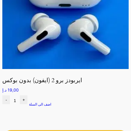
ايربودز برو 2 (ايفون) بدون بوكس
19,00
د.إ
-
+
اضف الى السلة