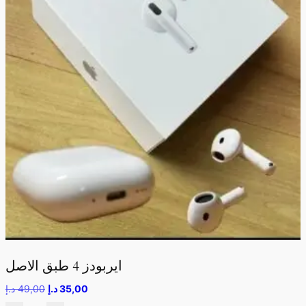
ايربودز 4 طبق الاصل
35,00
د.إ
49,00
د.إ