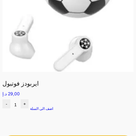
ايربودز فوتبول
29,00
د.إ
-
+
اضف الى السلة