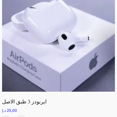
ايربودز 3 طبق الاصل
25,00
د.إ