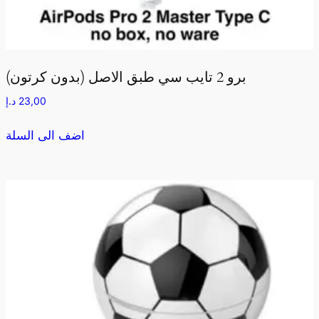
برو 2 تايب سي طبق الاصل (بدون كرتون)
23,00
د.إ
اضف الى السلة