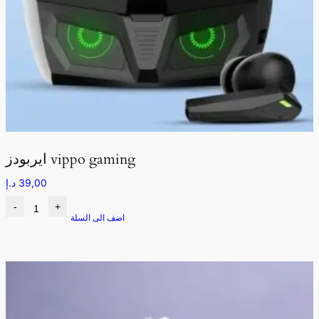
ايربودز vippo gaming
39,00
د.إ
-
+
اضف الى السلة