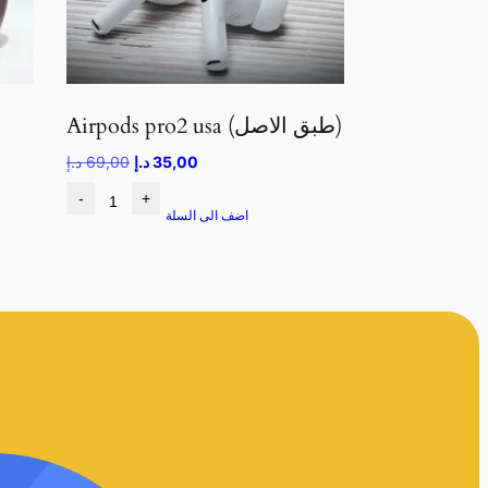
Airpods pro2 usa (طبق الاصل)
35,00
د.إ
69,00
د.إ
-
+
اضف الى السلة