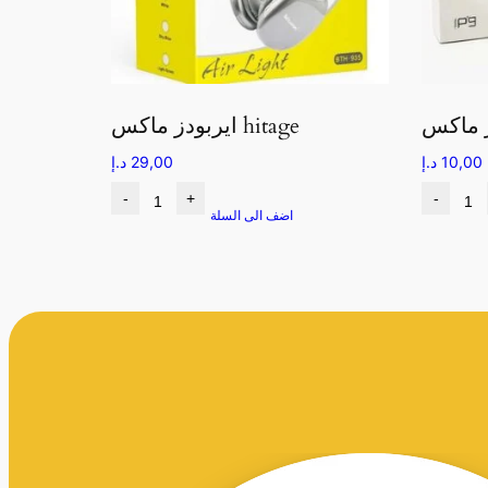
ايربودز ماكس hitage
10,00
د.إ
29,00
د.إ
-
+
-
اضف الى السلة